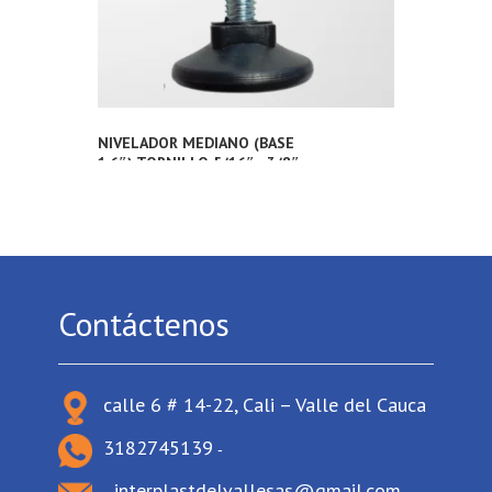
NIVELADOR MEDIANO (BASE
1.6″) TORNILLO 5/16″ ; 3/8″
Contáctenos
calle 6 # 14-22, Cali – Valle del Cauca
3182745139
-
interplastdelvallesas@gmail.com