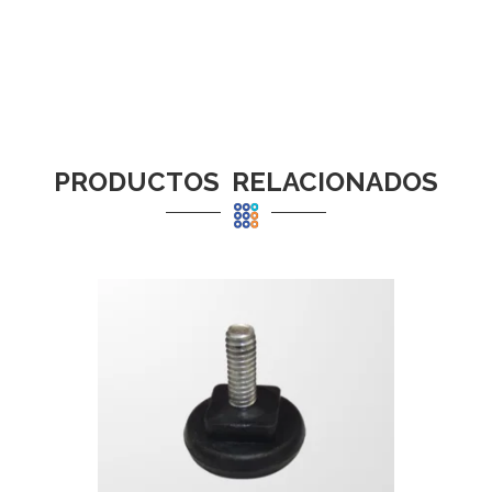
-
$
3
1
-
$
4
PRODUCTOS RELACIONADOS