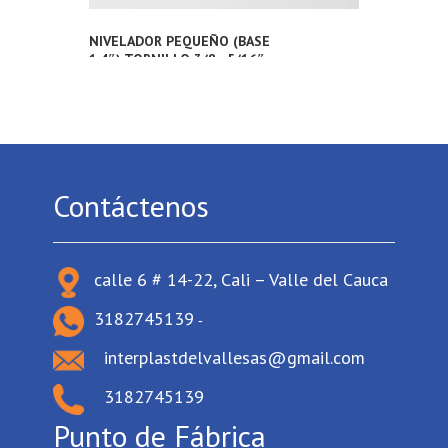
NIVELADOR PEQUEÑO (BASE
1.4″) TORNILLO 3/8 ; 5/16″ ;
1/4″
Contáctenos
calle 6 # 14-22, Cali – Valle del Cauca
3182745139
-
interplastdelvallesas@gmail.com
3182745139
Punto de Fábrica