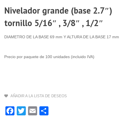
-
Nivelador grande (base 2.7″)
$
1
1
tornillo 5/16″ , 3/8″ , 1/2″
3
-
$
DIAMETRO DE LA BASE 69 mm Y ALTURA DE LA BASE 17 mm
2
3
Precio por paquete de 100 unidades (incluido IVA)
-
$
3
3
-
$
4
AÑADIR A LA LISTA DE DESEOS
1
-
$
Facebook
Twitter
Email
Compartir
2
1