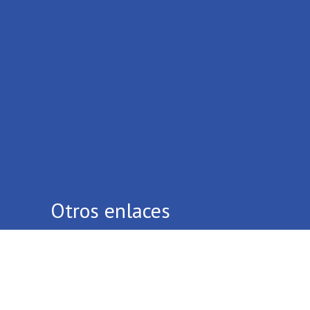
Otros enlaces
Quiénes Somos
Contáctenos
Términos Y Condiciones