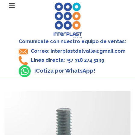
Comunícate con nuestro equipo de ventas:
Correo: interplastdelvalle@gmail.com
Línea directa: +57 318 274 5139
¡Cotiza por WhatsApp!
V
P
5
-
$
1