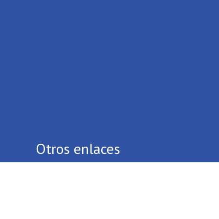
Otros enlaces
Quiénes Somos
Contáctenos
Términos Y Condiciones