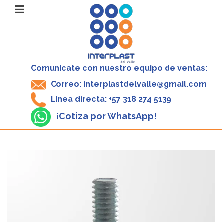
Comunícate con nuestro equipo de ventas:
Correo: interplastdelvalle@gmail.com
Línea directa: +57 318 274 5139
¡Cotiza por WhatsApp!
V
P
5
-
$
1