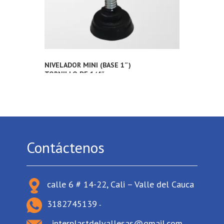
NIVELADOR MINI (BASE 1″)
TORNILLO DE 1/4″
Contáctenos
calle 6 # 14-22, Cali – Valle del Cauca
3182745139
-
interplastdelvallesas@gmail.com