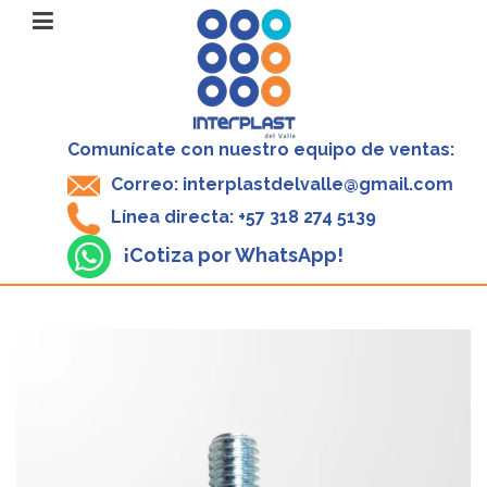
Comunícate con nuestro equipo de ventas:
Correo: interplastdelvalle@gmail.com
Línea directa: +57 318 274 5139
¡Cotiza por WhatsApp!
V
P
5
-
$
1