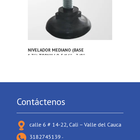
NIVELADOR MEDIANO (BASE
1.7″) TORNILLO 5/16″ ; 3/8″
Contáctenos
calle 6 # 14-22, Cali – Valle del Cauca
3182745139
-