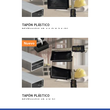
TAPÓN PLÁSTICO
RECTANGULAR 4 1/2 X 2 1/2″
PULGADAS (112X62MM) PARA
TUBERÍA METÁLICA
Nuevo
TAPÓN PLÁSTICO
RECTANGULAR 4 X 2″
PULGADAS (100X50MM) PARA
TUBERÍA METÁLICA