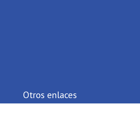
Otros enlaces
Quiénes Somos
Contáctenos
Términos Y Condiciones