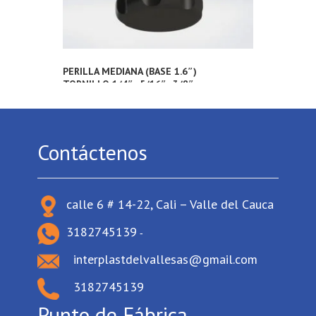
PERILLA MEDIANA (BASE 1.6″)
TORNILLO 1/4″ , 5/16″ , 3/8″
Contáctenos
calle 6 # 14-22, Cali – Valle del Cauca
3182745139
-
interplastdelvallesas@gmail.com
3182745139
Punto de Fábrica