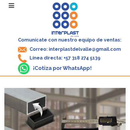
Comunícate con nuestro equipo de ventas:
Correo: interplastdelvalle@gmail.com
Línea directa: +57 318 274 5139
¡Cotiza por WhatsApp!
V
P
4
1
X