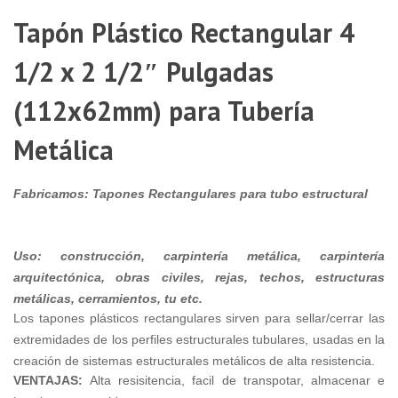
9
Tapón Plástico Rectangular 4
$
M
1/2 x 2 1/2″ Pulgadas
-
4
(112x62mm) para Tubería
X
Metálica
9
Fabricamos: Tapones
Rectangulares
para tubo estructural
3
X
1
Uso:
construcción, carpintería metálica, carpintería
1
arquitectónica, obras civiles, rejas, techos, estructuras
(
metálicas, cerramientos, tu etc.
Los tapones plásticos rectangulares sirven para sellar/cerrar las
X
extremidades de los perfiles estructurales tubulares, usadas en la
3
$
creación de sistemas estructurales metálicos de alta resistencia.
M
VENTAJAS:
Alta resisitencia, facil de transpotar, almacenar e
-