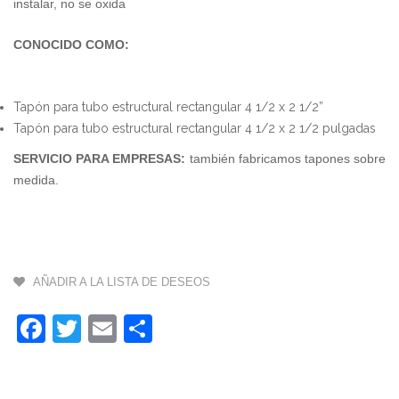
instalar, no se oxida
6
CONOCIDO COMO:
X
2
Tapón para tubo estructural rectangular 4 1/2 x 2 1/2”
3
Tapón para tubo estructural rectangular 4 1/2 x 2 1/2 pulgadas
X
SERVICIO PARA EMPRESAS:
también fabricamos tapones sobre
1
medida.
1
(
X
3
$
AÑADIR A LA LISTA DE DESEOS
m
Facebook
Twitter
Email
Compartir
-
7
X