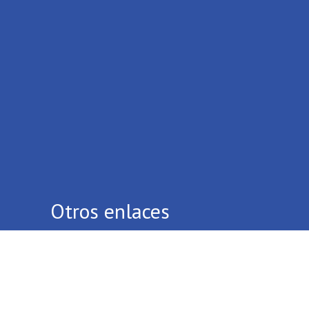
Otros enlaces
Quiénes Somos
Contáctenos
Términos Y Condiciones