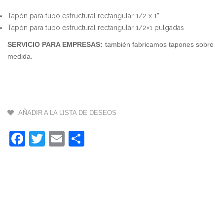
4
Tapón para tubo estructural rectangular 1/2 x 1”
Tapón para tubo estructural rectangular 1/2×1 pulgadas
X
9
SERVICIO PARA EMPRESAS:
también fabricamos tapones sobre
medida.
3
X
1
1
AÑADIR A LA LISTA DE DESEOS
(
Facebook
Twitter
Email
Compartir
X
3
$
M
-
6
X