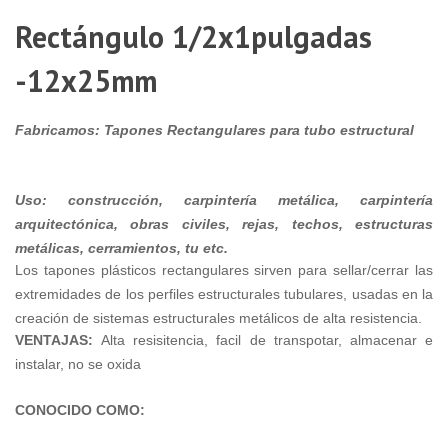
X
Rectángulo 1/2x1pulgadas
$
1
-12x25mm
M
-
5
Fabricamos: Tapones
Rectangulares
para tubo estructural
X
1
Uso:
construcción, carpintería metálica, carpintería
arquitectónica, obras civiles, rejas, techos, estructuras
4
metálicas, cerramientos, tu etc.
Los tapones plásticos rectangulares sirven para sellar/cerrar las
X
extremidades de los perfiles estructurales tubulares, usadas en la
2
creación de sistemas estructurales metálicos de alta resistencia.
(
VENTAJAS:
Alta resisitencia, facil de transpotar, almacenar e
instalar, no se oxida
X
9
$
CONOCIDO COMO:
M
-