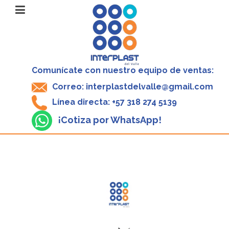
Comunícate con nuestro equipo de ventas:
Correo: interplastdelvalle@gmail.com
Línea directa: +57 318 274 5139
¡Cotiza por WhatsApp!
V
P
3
X
1