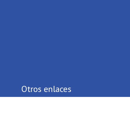
Otros enlaces
Quiénes Somos
Contáctenos
Términos Y Condiciones