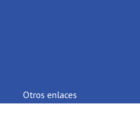
Otros enlaces
Quiénes Somos
Contáctenos
Términos Y Condiciones