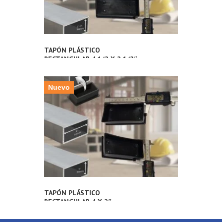
TAPÓN PLÁSTICO
RECTANGULAR 4 1/2 X 2 1/2″
PULGADAS (112X62MM) PARA
TUBERÍA METÁLICA
Nuevo
TAPÓN PLÁSTICO
RECTANGULAR 4 X 2″
PULGADAS (100X50MM) PARA
TUBERÍA METÁLICA