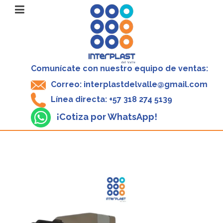
Comunícate con nuestro equipo de ventas:
Correo: interplastdelvalle@gmail.com
Línea directa: +57 318 274 5139
¡Cotiza por WhatsApp!
V
P
4
(
M
$