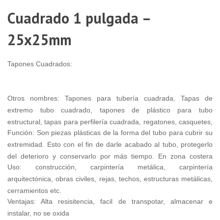
m
$
Cuadrado 1 pulgada –
-
3
25x25mm
1
Tapones Cuadrados:
(
m
$
-
Otros nombres: Tapones para tubería cuadrada, Tapas de
2
extremo tubo cuadrado, tapones de plástico para tubo
estructural, tapas para perfilería cuadrada, regatones, casquetes,
Función: Son piezas plásticas de la forma del tubo para cubrir su
plastic plugs
3
extremidad. Esto con el fin de darle acabado al tubo, protegerlo
c
del deterioro y conservarlo por más tiempo. En zona costera
1
Uso: construcción, carpintería metálica, carpintería
protege el interior del tubo de la intemperie y la salinidad.
(
$
arquitectónica, obras civiles, rejas, techos, estructuras metálicas,
m
cerramientos etc.
-
Ventajas: Alta resisitencia, facil de transpotar, almacenar e
1
instalar, no se oxida