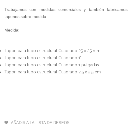
3
Trabajamos con medidas comerciales y también fabricamos
c
tapones sobre medida.
2
(
Medida:
$
m
-
1
Tapón para tubo estructural Cuadrado 25 x 25 mm;
Tapón para tubo estructural Cuadrado 1”
Tapón para tubo estructural Cuadrado 1 pulgadas
2
Tapón para tubo estructural Cuadrado 2.5 x 2.5 cm
1
(
$
-
6
1
1
AÑADIR A LA LISTA DE DESEOS
(
$