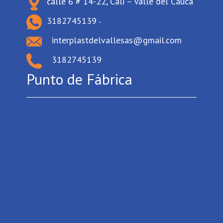
calle 6 # 14-22, Cali – Valle del Cauca
3182745139
-
interplastdelvallesas@gmail.com
3182745139
Punto de Fábrica