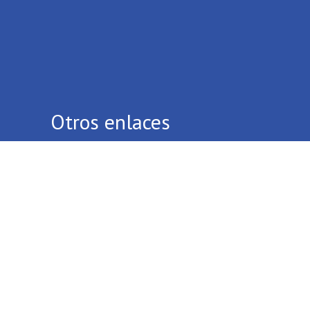
Otros enlaces
Quiénes Somos
Contáctenos
Términos Y Condiciones