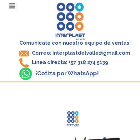
Comunícate con nuestro equipo de ventas:
Correo: interplastdelvalle@gmail.com
Línea directa: +57 318 274 5139
¡Cotiza por WhatsApp!
V
P
3
X
1