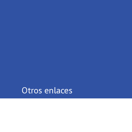
Otros enlaces
Quiénes Somos
Contáctenos
Términos Y Condiciones