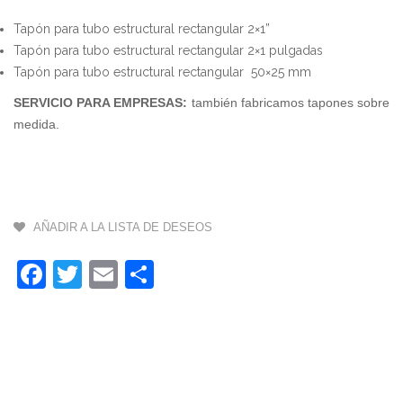
4
Tapón para tubo estructural rectangular 2×1”
Tapón para tubo estructural rectangular 2×1 pulgadas
X
Tapón para tubo estructural rectangular 50×25 mm
9
SERVICIO PARA EMPRESAS:
también fabricamos tapones sobre
medida.
3
X
1
1
(
AÑADIR A LA LISTA DE DESEOS
X
Facebook
Twitter
Email
Compartir
3
$
M
-
6
X