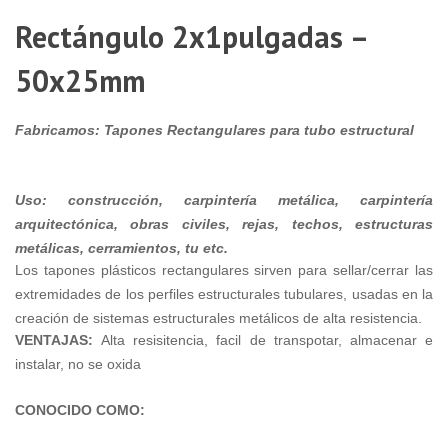
X
Rectángulo 2x1pulgadas –
$
1
50x25mm
M
-
5
Fabricamos: Tapones
Rectangulares
para tubo estructural
X
1
Uso:
construcción, carpintería metálica, carpintería
arquitectónica, obras civiles, rejas, techos, estructuras
4
metálicas, cerramientos, tu etc.
Los tapones plásticos rectangulares sirven para sellar/cerrar las
X
extremidades de los perfiles estructurales tubulares, usadas en la
2
creación de sistemas estructurales metálicos de alta resistencia.
(
VENTAJAS:
Alta resisitencia, facil de transpotar, almacenar e
instalar, no se oxida
X
9
$
CONOCIDO COMO:
M
-